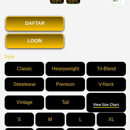
`2
DAFTAR
LOGIN
Style
Classic
Heavyweight
Tri-Blend
Streetwear
Premium
V-Neck
Size
Vintage
Tall
View Size Chart
S
M
L
XL