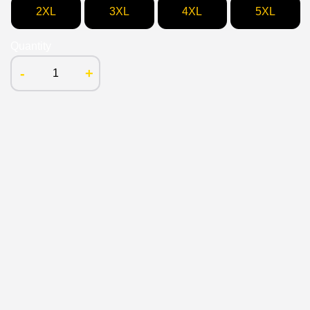
2XL
3XL
4XL
5XL
Quantity
-
+