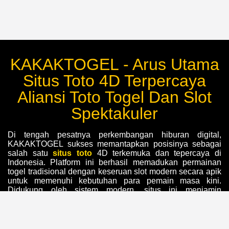
KAKAKTOGEL - Arus Utama
Situs Toto 4D Terpercaya
Aliansi Toto Togel Dan Slot
Spektakuler
Di tengah pesatnya perkembangan hiburan digital,
KAKAKTOGEL sukses memantapkan posisinya sebagai
salah satu
situs toto
4D terkemuka dan tepercaya di
Indonesia. Platform ini berhasil memadukan permainan
togel tradisional dengan keseruan slot modern secara apik
untuk memenuhi kebutuhan para pemain masa kini.
Didukung oleh sistem modern, situs ini menjamin
kelancaran jalannya permainan sekaligus menyuguhkan
performa visual yang memanjakan mata para
penggunanya.